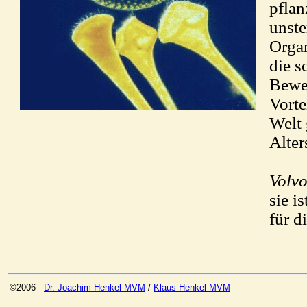
pflan
unste
Organ
die s
Beweg
Vorte
Welt 
Alter
Volv
sie i
für d
©2006
Dr. Joachim Henkel MVM
/
Klaus Henkel MVM