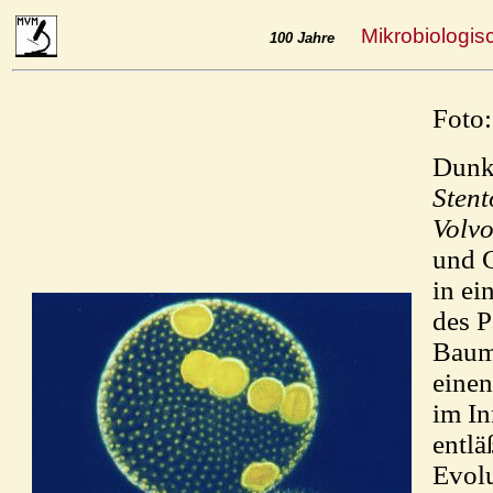
Mikrobiologis
100 Jahre
Foto
Dunke
Stent
Volvo
und G
in ei
des P
Baum 
einen
im In
entlä
Evolu